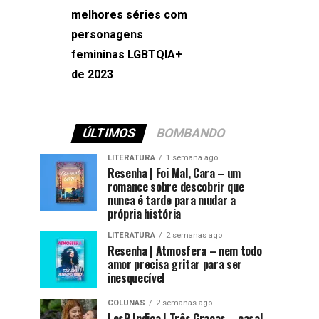
melhores séries com
Machado
personagens
femininas LGBTQIA+
de 2023
ÚLTIMOS
BOMBANDO
LITERATURA
1 semana ago
Resenha | Foi Mal, Cara – um
romance sobre descobrir que
nunca é tarde para mudar a
própria história
LITERATURA
2 semanas ago
Resenha | Atmosfera – nem todo
amor precisa gritar para ser
inesquecível
COLUNAS
2 semanas ago
LesB Indica | Três Graças – casal