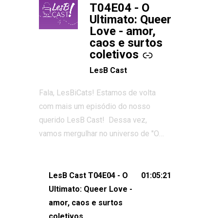
T04E04 - O
Ultimato: Queer
Love - amor,
caos e surtos
coletivos
LesB Cast
Fala, LesBiCats! Estamos de volta
com mais um episódio do nosso
querido LesB Cast! Dessa vez,
vamos mergulhar no universo de "O
Ultimato: Queer Love", o reality show
que conquistou corações, gerou tretas
e levantou debates intensos sobre
LesB Cast T04E04 - O
01:05:21
relacionamentos queer. Vem com a
Ultimato: Queer Love -
gente comentar os melhores
amor, caos e surtos
momentos, as maiores confusões e,
coletivos