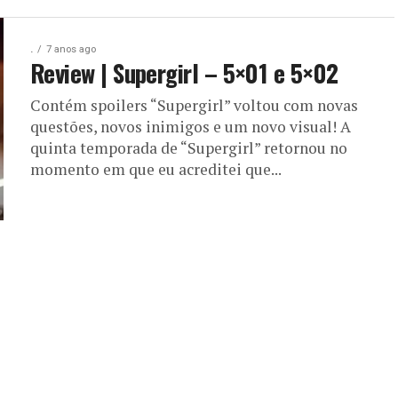
.
7 anos ago
Review | Supergirl – 5×01 e 5×02
Contém spoilers “Supergirl” voltou com novas
questões, novos inimigos e um novo visual! A
quinta temporada de “Supergirl” retornou no
momento em que eu acreditei que...