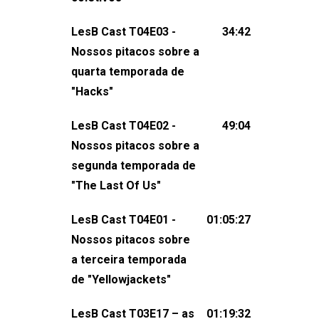
claro, tudo o que esse reality nos fez
LesB Cast T04E03 -
34:42
pensar (e rir) sobre amor sáfico!Você
Nossos pitacos sobre a
também pode participar dessa
quarta temporada de
conversa mandando sugestões de
"Hacks"
pauta, comentários, perguntas ou
qualquer outra coisa, nos envie uma
LesB Cast T04E02 -
49:04
mensagem pelas redes sociais ou um
Nossos pitacos sobre a
e-mail para podcast@lesbout.com.br. E
segunda temporada de
não esqueça de visitar nosso site e
"The Last Of Us"
também redes
sociais:Twitter: ⁠⁠⁠⁠@lesbout_br⁠⁠⁠⁠ Instagram: ⁠⁠⁠⁠@lesbout_br⁠⁠⁠
LesB Cast T04E01 -
01:05:27
do LesB Cast:Apresentação de
Nossos pitacos sobre
Karolen Passos
a terceira temporada
(⁠⁠⁠⁠⁠⁠@KarolenPassos⁠⁠⁠⁠⁠⁠)Participação de
de "Yellowjackets"
Bruna Fentanes (⁠⁠⁠⁠@brunarfentanes⁠⁠⁠⁠) e
LesB Cast T03E17 – as
01:19:32
Pollyelly FlorêncioEdição de Naiady