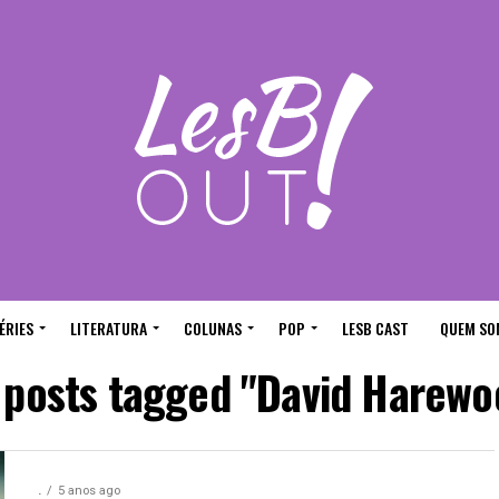
ÉRIES
LITERATURA
COLUNAS
POP
LESB CAST
QUEM SO
l posts tagged "David Harewo
.
5 anos ago