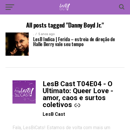
All posts tagged "Danny Boyd Jr."
.
5 anos ago
LesB Indica | Ferida – estreia de direção de
Halle Berry vale seu tempo
LesB Cast T04E04 - O
-
Ultimato: Queer Love -
amor, caos e surtos
coletivos
LesB Cast
Fala, LesBiCats! Estamos de volta com mais um