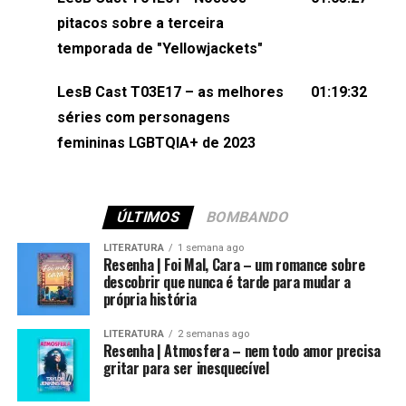
(⁠⁠⁠⁠@brunarfentanes⁠⁠⁠⁠) e Pollyelly FlorêncioEdição de
pitacos sobre a terceira
Naiady Machado
temporada de "Yellowjackets"
LesB Cast T03E17 – as melhores
01:19:32
séries com personagens
femininas LGBTQIA+ de 2023
ÚLTIMOS
BOMBANDO
LITERATURA
1 semana ago
Resenha | Foi Mal, Cara – um romance sobre
descobrir que nunca é tarde para mudar a
própria história
LITERATURA
2 semanas ago
Resenha | Atmosfera – nem todo amor precisa
gritar para ser inesquecível