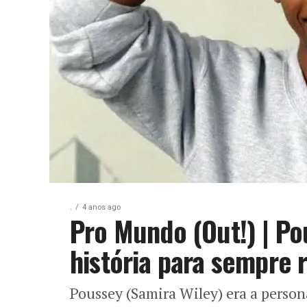
.
4 anos ago
Pro Mundo (Out!) | P
história para sempre 
Poussey (Samira Wiley) era a pers