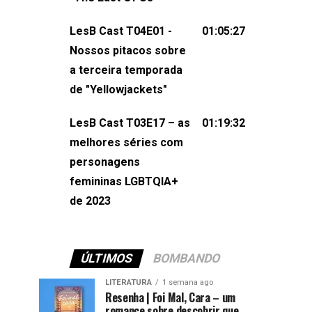
também redes
sociais:Twitter: ⁠⁠⁠⁠@lesbout_br⁠⁠⁠⁠ Instagram: ⁠⁠⁠⁠@lesbout_br⁠⁠⁠
LesB Cast T04E01 -
01:05:27
do LesB Cast:Apresentação de
Nossos pitacos sobre
Karolen Passos
a terceira temporada
(⁠⁠⁠⁠⁠⁠@KarolenPassos⁠⁠⁠⁠⁠⁠)Participação de
de "Yellowjackets"
Bruna Fentanes (⁠⁠⁠⁠@brunarfentanes⁠⁠⁠⁠) e
LesB Cast T03E17 – as
01:19:32
Pollyelly FlorêncioEdição de Naiady
melhores séries com
Machado
personagens
femininas LGBTQIA+
de 2023
ÚLTIMOS
BOMBANDO
LITERATURA
1 semana ago
Resenha | Foi Mal, Cara – um
romance sobre descobrir que