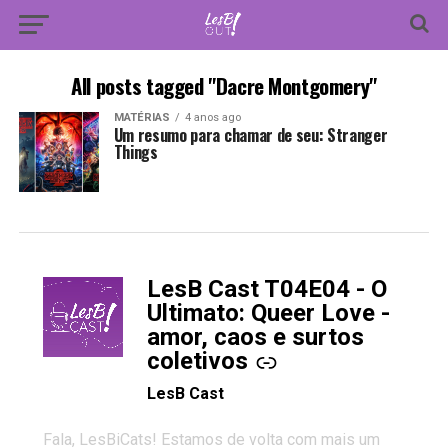
All posts tagged "Dacre Montgomery"
MATÉRIAS
4 anos ago
Um resumo para chamar de seu: Stranger
Things
LesB Cast T04E04 - O
-
Ultimato: Queer Love -
amor, caos e surtos
coletivos
LesB Cast
Fala, LesBiCats! Estamos de volta com mais um