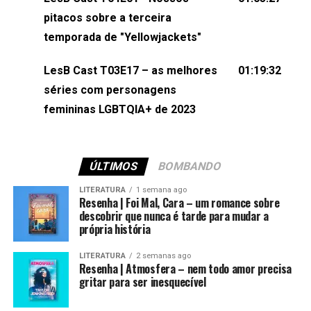
(⁠⁠⁠⁠@brunarfentanes⁠⁠⁠⁠) e Pollyelly FlorêncioEdição de
pitacos sobre a terceira
Naiady Machado
temporada de "Yellowjackets"
LesB Cast T03E17 – as melhores
01:19:32
séries com personagens
femininas LGBTQIA+ de 2023
ÚLTIMOS
BOMBANDO
LITERATURA
1 semana ago
Resenha | Foi Mal, Cara – um romance sobre
descobrir que nunca é tarde para mudar a
própria história
LITERATURA
2 semanas ago
Resenha | Atmosfera – nem todo amor precisa
gritar para ser inesquecível