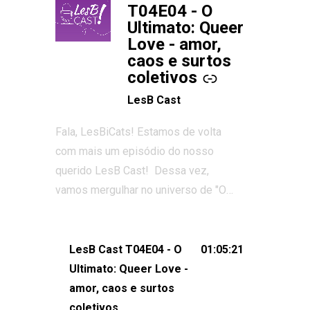
T04E04 - O
Ultimato: Queer
Love - amor,
caos e surtos
coletivos
LesB Cast
Fala, LesBiCats! Estamos de volta
com mais um episódio do nosso
querido LesB Cast! Dessa vez,
vamos mergulhar no universo de "O
Ultimato: Queer Love", o reality show
que conquistou corações, gerou tretas
e levantou debates intensos sobre
LesB Cast T04E04 - O
01:05:21
relacionamentos queer. Vem com a
Ultimato: Queer Love -
gente comentar os melhores
amor, caos e surtos
momentos, as maiores confusões e,
coletivos