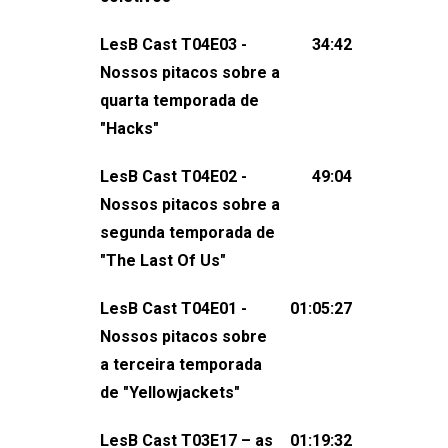
claro, tudo o que esse reality nos fez
LesB Cast T04E03 -
34:42
pensar (e rir) sobre amor sáfico!Você
Nossos pitacos sobre a
também pode participar dessa
quarta temporada de
conversa mandando sugestões de
"Hacks"
pauta, comentários, perguntas ou
qualquer outra coisa, nos envie uma
LesB Cast T04E02 -
49:04
mensagem pelas redes sociais ou um
Nossos pitacos sobre a
e-mail para podcast@lesbout.com.br. E
segunda temporada de
não esqueça de visitar nosso site e
"The Last Of Us"
também redes
sociais:Twitter: ⁠⁠⁠⁠@lesbout_br⁠⁠⁠⁠ Instagram: ⁠⁠⁠⁠@lesbout_br⁠⁠⁠
LesB Cast T04E01 -
01:05:27
do LesB Cast:Apresentação de
Nossos pitacos sobre
Karolen Passos
a terceira temporada
(⁠⁠⁠⁠⁠⁠@KarolenPassos⁠⁠⁠⁠⁠⁠)Participação de
de "Yellowjackets"
Bruna Fentanes (⁠⁠⁠⁠@brunarfentanes⁠⁠⁠⁠) e
LesB Cast T03E17 – as
01:19:32
Pollyelly FlorêncioEdição de Naiady