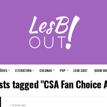
ÉRIES
LITERATURA
COLUNAS
POP
LESB CAST
QUEM SO
osts tagged "CSA Fan Choice 
.
8 anos ago