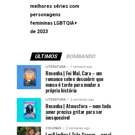
melhores séries com
Machado
personagens
femininas LGBTQIA+
de 2023
ÚLTIMOS
BOMBANDO
LITERATURA
1 semana ago
Resenha | Foi Mal, Cara – um
romance sobre descobrir que
nunca é tarde para mudar a
própria história
LITERATURA
2 semanas ago
Resenha | Atmosfera – nem todo
amor precisa gritar para ser
inesquecível
COLUNAS
2 semanas ago
LesB Indica | Três Graças – casal