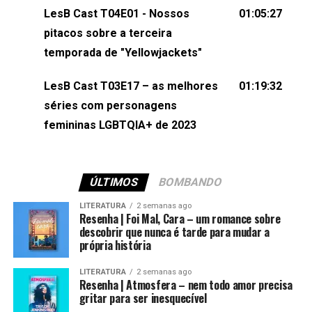
(⁠⁠⁠⁠⁠⁠@KarolenPassos⁠⁠⁠⁠⁠⁠)Participação de Bruna Fentanes
LesB Cast T04E01 - Nossos
01:05:27
(⁠⁠⁠⁠@brunarfentanes⁠⁠⁠⁠) e Pollyelly FlorêncioEdição de
pitacos sobre a terceira
Naiady Machado
temporada de "Yellowjackets"
LesB Cast T03E17 – as melhores
01:19:32
séries com personagens
femininas LGBTQIA+ de 2023
ÚLTIMOS
BOMBANDO
LITERATURA
2 semanas ago
Resenha | Foi Mal, Cara – um romance sobre
descobrir que nunca é tarde para mudar a
própria história
LITERATURA
2 semanas ago
Resenha | Atmosfera – nem todo amor precisa
gritar para ser inesquecível