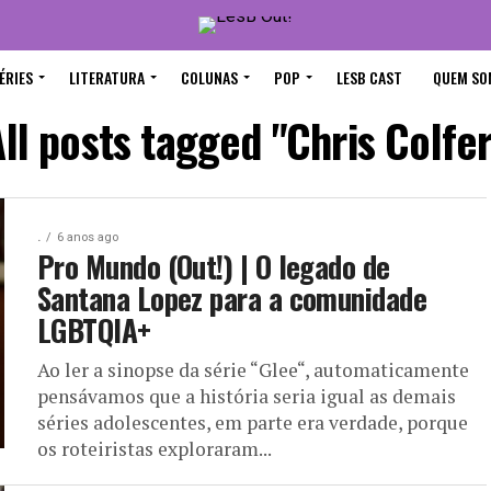
ÉRIES
LITERATURA
COLUNAS
POP
LESB CAST
QUEM SO
ll posts tagged "Chris Colfe
.
6 anos ago
Pro Mundo (Out!) | O legado de
Santana Lopez para a comunidade
LGBTQIA+
Ao ler a sinopse da série “Glee“, automaticamente
pensávamos que a história seria igual as demais
séries adolescentes, em parte era verdade, porque
os roteiristas exploraram...