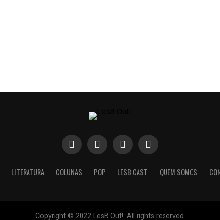
LITERATURA
COLUNAS
POP
LESB CAST
QUEM SOMOS
CO
Copyright © 2022 LesB Out!. All rights reserved.