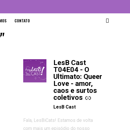
MOS
CONTATO
r"
LesB Cast
-
T04E04 - O
Ultimato: Queer
Love - amor,
caos e surtos
coletivos
LesB Cast
Fala, LesBiCats! Estamos de volta
com mais um episódio do nosso