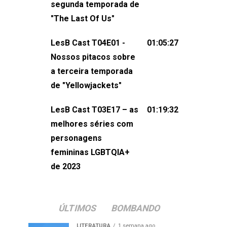
segunda temporada de
não esqueça de visitar nosso site e
"The Last Of Us"
também redes
sociais:Twitter: ⁠⁠⁠⁠@lesbout_br⁠⁠⁠⁠ Instagram: ⁠⁠⁠⁠@lesbout_br⁠⁠⁠
LesB Cast T04E01 -
01:05:27
do LesB Cast:Apresentação de
Nossos pitacos sobre
Karolen Passos
a terceira temporada
(⁠⁠⁠⁠⁠⁠@KarolenPassos⁠⁠⁠⁠⁠⁠)Participação de
de "Yellowjackets"
Bruna Fentanes (⁠⁠⁠⁠@brunarfentanes⁠⁠⁠⁠) e
LesB Cast T03E17 – as
01:19:32
Pollyelly FlorêncioEdição de Naiady
melhores séries com
Machado
personagens
femininas LGBTQIA+
de 2023
ÚLTIMOS
BOMBANDO
LITERATURA
1 semana ago