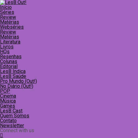
Início
Séries
Review
Matérias
Webséries
Review
Matérias
Literatura
Livros
HQs
Resenhas
Colunas
Editorial
LesB Indica
LesB Saúde
Pro Mundo (Out!)
No Diário (Out!)
POP
Cinema
Música
Games
LesB Cast
Quem Somos
Contato
Newsletter
Connect with us