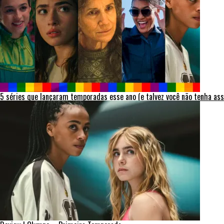
5 séries que lançaram temporadas esse ano (e talvez você não tenha ass