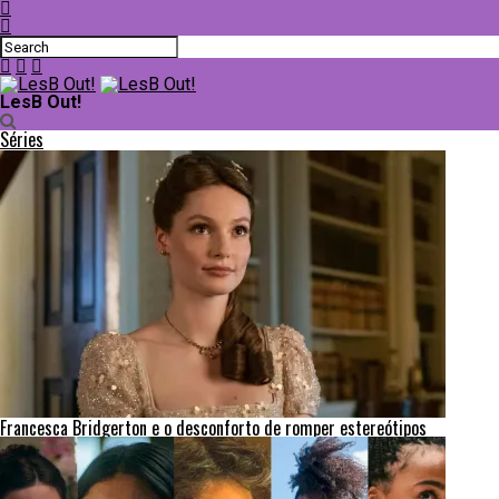
LesB Out!
Séries
Francesca Bridgerton e o desconforto de romper estereótipos