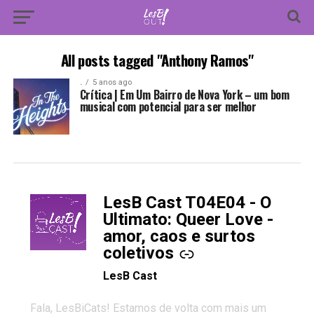
All posts tagged "Anthony Ramos"
.
5 anos ago
Crítica | Em Um Bairro de Nova York – um bom
musical com potencial para ser melhor
LesB Cast T04E04 - O
-
Ultimato: Queer Love -
amor, caos e surtos
coletivos
LesB Cast
Fala, LesBiCats! Estamos de volta com mais um