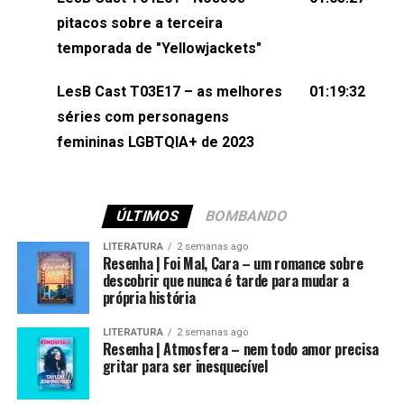
(⁠⁠⁠⁠@brunarfentanes⁠⁠⁠⁠) e Pollyelly FlorêncioEdição de
pitacos sobre a terceira
Naiady Machado
temporada de "Yellowjackets"
LesB Cast T03E17 – as melhores
01:19:32
séries com personagens
femininas LGBTQIA+ de 2023
ÚLTIMOS
BOMBANDO
LITERATURA
2 semanas ago
Resenha | Foi Mal, Cara – um romance sobre
descobrir que nunca é tarde para mudar a
própria história
LITERATURA
2 semanas ago
Resenha | Atmosfera – nem todo amor precisa
gritar para ser inesquecível