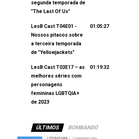
segunda temporada de
não esqueça de visitar nosso site e
"The Last Of Us"
também redes
sociais:Twitter: ⁠⁠⁠⁠@lesbout_br⁠⁠⁠⁠ Instagram: ⁠⁠⁠⁠@lesbout_br⁠⁠⁠
LesB Cast T04E01 -
01:05:27
do LesB Cast:Apresentação de
Nossos pitacos sobre
Karolen Passos
a terceira temporada
(⁠⁠⁠⁠⁠⁠@KarolenPassos⁠⁠⁠⁠⁠⁠)Participação de
de "Yellowjackets"
Bruna Fentanes (⁠⁠⁠⁠@brunarfentanes⁠⁠⁠⁠) e
LesB Cast T03E17 – as
01:19:32
Pollyelly FlorêncioEdição de Naiady
melhores séries com
Machado
personagens
femininas LGBTQIA+
de 2023
ÚLTIMOS
BOMBANDO
LITERATURA
2 semanas ago