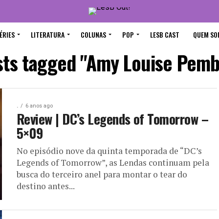
ÉRIES
LITERATURA
COLUNAS
POP
LESB CAST
QUEM SO
osts tagged "Amy Louise Pemb
.
6 anos ago
Review | DC’s Legends of Tomorrow –
5×09
No episódio nove da quinta temporada de “DC’s
Legends of Tomorrow”, as Lendas continuam pela
busca do terceiro anel para montar o tear do
destino antes...