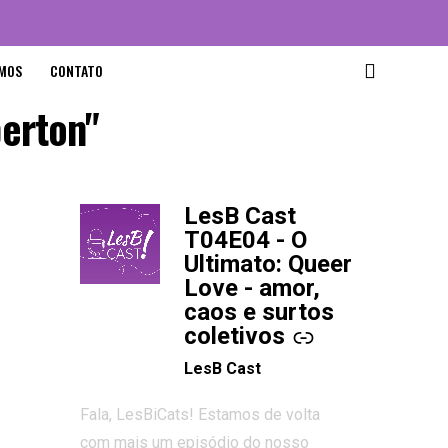
MOS
CONTATO
erton"
LesB Cast
-
T04E04 - O
Ultimato: Queer
Love - amor,
caos e surtos
coletivos
LesB Cast
Fala, LesBiCats! Estamos de volta
com mais um episódio do nosso