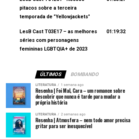
(⁠⁠⁠⁠@brunarfentanes⁠⁠⁠⁠) e Pollyelly FlorêncioEdição de
pitacos sobre a terceira
Naiady Machado
temporada de "Yellowjackets"
LesB Cast T03E17 – as melhores
01:19:32
séries com personagens
femininas LGBTQIA+ de 2023
ÚLTIMOS
BOMBANDO
LITERATURA
1 semana ago
Resenha | Foi Mal, Cara – um romance sobre
descobrir que nunca é tarde para mudar a
própria história
LITERATURA
2 semanas ago
Resenha | Atmosfera – nem todo amor precisa
gritar para ser inesquecível