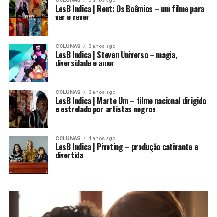
COLUNAS
3 anos ago
LesB Indica | Rent: Os Boêmios – um filme para
ver e rever
COLUNAS
3 anos ago
LesB Indica | Steven Universo – magia,
diversidade e amor
COLUNAS
3 anos ago
LesB Indica | Marte Um – filme nacional dirigido
e estrelado por artistas negros
COLUNAS
4 anos ago
LesB Indica | Pivoting – produção cativante e
divertida