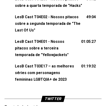
comentários, perguntas ou qualquer outra coisa,
sobre a quarta temporada de "Hacks"
nos envie uma mensagem pelas redes sociais ou
um e-mail para podcast@lesbout.com.br. E não
LesB Cast T04E02 - Nossos pitacos
49:04
esqueça de visitar nosso site e também redes
sobre a segunda temporada de "The
sociais:Twitter: ⁠⁠⁠⁠@lesbout_br⁠⁠⁠⁠ Instagram: ⁠⁠⁠⁠@lesbout_br⁠⁠⁠⁠ TikTo
Last Of Us"
do LesB Cast:Apresentação de Karolen Passos
(⁠⁠⁠⁠⁠⁠@KarolenPassos⁠⁠⁠⁠⁠⁠)Participação de Bruna Fentanes
LesB Cast T04E01 - Nossos
01:05:27
(⁠⁠⁠⁠@brunarfentanes⁠⁠⁠⁠) e Pollyelly FlorêncioEdição de
pitacos sobre a terceira
Naiady Machado
temporada de "Yellowjackets"
LesB Cast T03E17 – as melhores
01:19:32
séries com personagens
femininas LGBTQIA+ de 2023
TWITTER