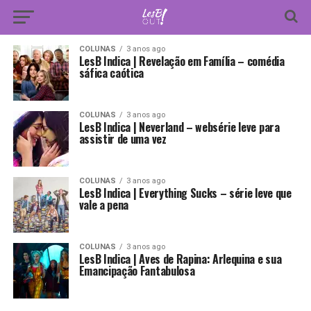
COLUNAS
3 anos ago
LesB Indica | Revelação em Família – comédia
sáfica caótica
COLUNAS
3 anos ago
LesB Indica | Neverland – websérie leve para
assistir de uma vez
COLUNAS
3 anos ago
LesB Indica | Everything Sucks – série leve que
vale a pena
COLUNAS
3 anos ago
LesB Indica | Aves de Rapina: Arlequina e sua
Emancipação Fantabulosa