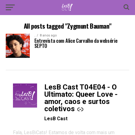
All posts tagged "Zygmunt Bauman"
.
8 anos ago
Entrevista com Alice Carvalho da websérie
SEPTO
LesB Cast T04E04 - O
-
Ultimato: Queer Love -
amor, caos e surtos
coletivos
LesB Cast
Fala, LesBiCats! Estamos de volta com mais um