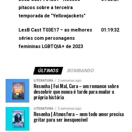
(⁠⁠⁠⁠@brunarfentanes⁠⁠⁠⁠) e Pollyelly FlorêncioEdição de
pitacos sobre a terceira
Naiady Machado
temporada de "Yellowjackets"
LesB Cast T03E17 – as melhores
01:19:32
séries com personagens
femininas LGBTQIA+ de 2023
ÚLTIMOS
BOMBANDO
LITERATURA
2 semanas ago
Resenha | Foi Mal, Cara – um romance sobre
descobrir que nunca é tarde para mudar a
própria história
LITERATURA
2 semanas ago
Resenha | Atmosfera – nem todo amor precisa
gritar para ser inesquecível