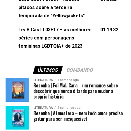
(⁠⁠⁠⁠@brunarfentanes⁠⁠⁠⁠) e Pollyelly FlorêncioEdição de
pitacos sobre a terceira
Naiady Machado
temporada de "Yellowjackets"
LesB Cast T03E17 – as melhores
01:19:32
séries com personagens
femininas LGBTQIA+ de 2023
ÚLTIMOS
BOMBANDO
LITERATURA
1 semana ago
Resenha | Foi Mal, Cara – um romance sobre
descobrir que nunca é tarde para mudar a
própria história
LITERATURA
2 semanas ago
Resenha | Atmosfera – nem todo amor precisa
gritar para ser inesquecível