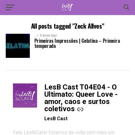
All posts tagged "Zeck Allves"
.
5 anos ago
Primeiras Impressões | Gelatina – Primeira
temporada
LesB Cast T04E04 - O
-
Ultimato: Queer Love -
amor, caos e surtos
coletivos
LesB Cast
Fala, LesBiCats! Estamos de volta com mais um