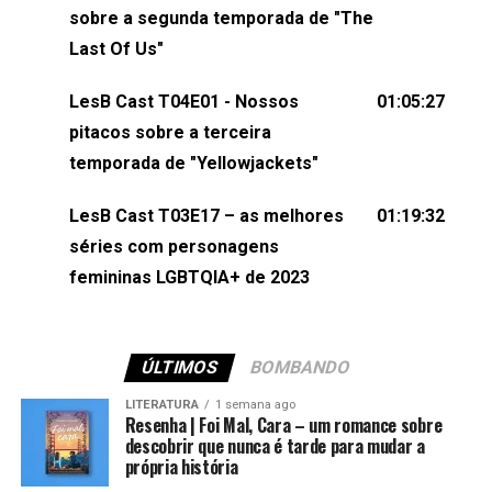
esqueça de visitar nosso site e também redes
sobre a segunda temporada de "The
sociais:Twitter: ⁠⁠⁠⁠@lesbout_br⁠⁠⁠⁠ Instagram: ⁠⁠⁠⁠@lesbout_br⁠⁠⁠⁠ TikTo
Last Of Us"
do LesB Cast:Apresentação de Karolen Passos
(⁠⁠⁠⁠⁠⁠@KarolenPassos⁠⁠⁠⁠⁠⁠)Participação de Bruna Fentanes
LesB Cast T04E01 - Nossos
01:05:27
(⁠⁠⁠⁠@brunarfentanes⁠⁠⁠⁠) e Pollyelly FlorêncioEdição de
pitacos sobre a terceira
Naiady Machado
temporada de "Yellowjackets"
LesB Cast T03E17 – as melhores
01:19:32
séries com personagens
femininas LGBTQIA+ de 2023
ÚLTIMOS
BOMBANDO
LITERATURA
1 semana ago
Resenha | Foi Mal, Cara – um romance sobre
descobrir que nunca é tarde para mudar a
própria história