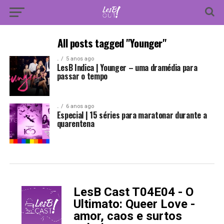
All posts tagged "Younger"
.
5 anos ago
LesB Indica | Younger – uma dramédia para
passar o tempo
.
6 anos ago
Especial | 15 séries para maratonar durante a
quarentena
LesB Cast T04E04 - O
-
Ultimato: Queer Love -
amor, caos e surtos