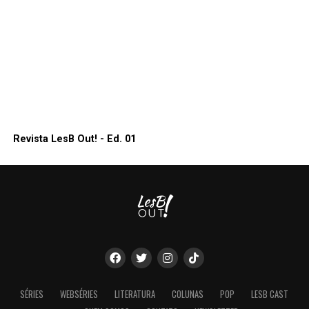
Revista LesB Out! - Ed. 01
SÉRIES
WEBSÉRIES
LITERATURA
COLUNAS
POP
LESB CAST