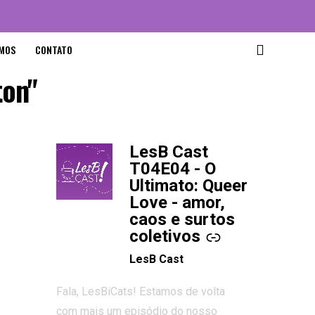
MOS
CONTATO
ton"
LesB Cast
-
T04E04 - O
Ultimato: Queer
Love - amor,
caos e surtos
coletivos
LesB Cast
Fala, LesBiCats! Estamos de volta
com mais um episódio do nosso