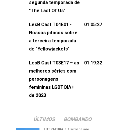
segunda temporada de
não esqueça de visitar nosso site e
"The Last Of Us"
também redes
sociais:Twitter: ⁠⁠⁠⁠@lesbout_br⁠⁠⁠⁠ Instagram: ⁠⁠⁠⁠@lesbout_br⁠⁠⁠
LesB Cast T04E01 -
01:05:27
do LesB Cast:Apresentação de
Nossos pitacos sobre
Karolen Passos
a terceira temporada
(⁠⁠⁠⁠⁠⁠@KarolenPassos⁠⁠⁠⁠⁠⁠)Participação de
de "Yellowjackets"
Bruna Fentanes (⁠⁠⁠⁠@brunarfentanes⁠⁠⁠⁠) e
LesB Cast T03E17 – as
01:19:32
Pollyelly FlorêncioEdição de Naiady
melhores séries com
Machado
personagens
femininas LGBTQIA+
de 2023
ÚLTIMOS
BOMBANDO
LITERATURA
1 semana ago