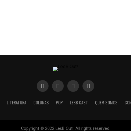
LITERATURA
COLUNAS
POP
LESB CAST
QUEM SOMOS
CO
Copyright © 2022 LesB Out!. All rights reserved.