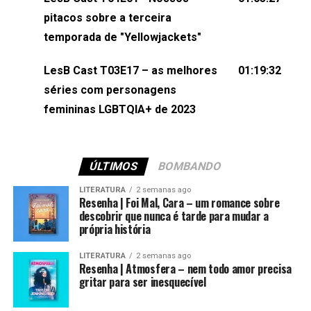
(⁠⁠⁠⁠@brunarfentanes⁠⁠⁠⁠) e Pollyelly FlorêncioEdição de
pitacos sobre a terceira
Naiady Machado
temporada de "Yellowjackets"
LesB Cast T03E17 – as melhores
01:19:32
séries com personagens
femininas LGBTQIA+ de 2023
ÚLTIMOS
BOMBANDO
LITERATURA
2 semanas ago
Resenha | Foi Mal, Cara – um romance sobre
descobrir que nunca é tarde para mudar a
própria história
LITERATURA
2 semanas ago
Resenha | Atmosfera – nem todo amor precisa
gritar para ser inesquecível