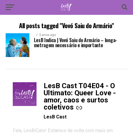
All posts tagged "Vovó Saiu do Armário"
.
5 anos ago
LesB Indica | Vovó Saiu do Armário – longa-
metragem necessário e importante
LesB Cast T04E04 - O
-
Ultimato: Queer Love -
amor, caos e surtos
coletivos
LesB Cast
Fala, LesBiCats! Estamos de volta com mais um