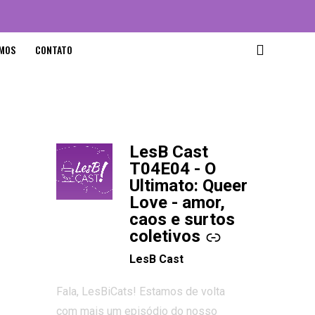
MOS
CONTATO
LesB Cast
-
T04E04 - O
Ultimato: Queer
Love - amor,
caos e surtos
coletivos
LesB Cast
Fala, LesBiCats! Estamos de volta
com mais um episódio do nosso