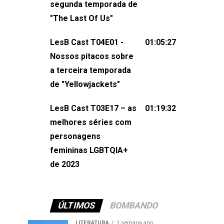
segunda temporada de
não esqueça de visitar nosso site e
"The Last Of Us"
também redes
sociais:Twitter: ⁠⁠⁠⁠@lesbout_br⁠⁠⁠⁠ Instagram: ⁠⁠⁠⁠@lesbout_br⁠⁠⁠
LesB Cast T04E01 -
01:05:27
do LesB Cast:Apresentação de
Nossos pitacos sobre
Karolen Passos
a terceira temporada
(⁠⁠⁠⁠⁠⁠@KarolenPassos⁠⁠⁠⁠⁠⁠)Participação de
de "Yellowjackets"
Bruna Fentanes (⁠⁠⁠⁠@brunarfentanes⁠⁠⁠⁠) e
LesB Cast T03E17 – as
01:19:32
Pollyelly FlorêncioEdição de Naiady
melhores séries com
Machado
personagens
femininas LGBTQIA+
de 2023
ÚLTIMOS
BOMBANDO
LITERATURA
1 semana ago