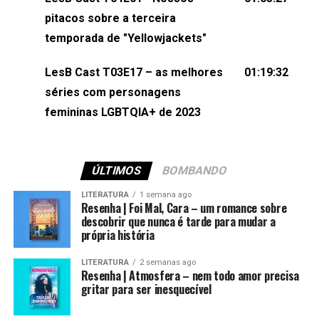
(⁠⁠⁠⁠@brunarfentanes⁠⁠⁠⁠) e Pollyelly FlorêncioEdição de
pitacos sobre a terceira
Naiady Machado
temporada de "Yellowjackets"
LesB Cast T03E17 – as melhores
01:19:32
séries com personagens
femininas LGBTQIA+ de 2023
ÚLTIMOS
BOMBANDO
LITERATURA
1 semana ago
Resenha | Foi Mal, Cara – um romance sobre
descobrir que nunca é tarde para mudar a
própria história
LITERATURA
2 semanas ago
Resenha | Atmosfera – nem todo amor precisa
gritar para ser inesquecível