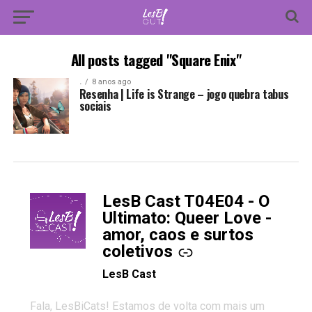
All posts tagged "Square Enix"
.
8 anos ago
Resenha | Life is Strange – jogo quebra tabus
sociais
LesB Cast T04E04 - O
-
Ultimato: Queer Love -
amor, caos e surtos
coletivos
LesB Cast
Fala, LesBiCats! Estamos de volta com mais um