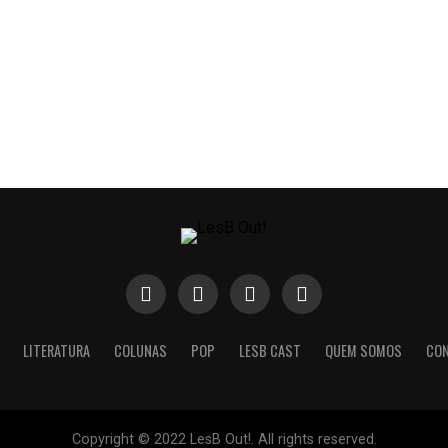
LITERATURA
COLUNAS
POP
LESB CAST
QUEM SOMOS
CO
Copyright © 2022 LesB Out!. All rights reserved.