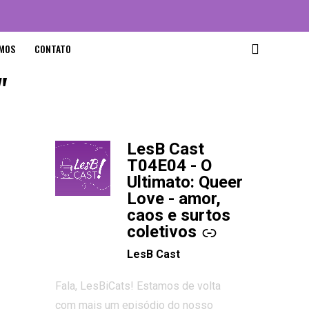
MOS
CONTATO
"
LesB Cast
-
T04E04 - O
Ultimato: Queer
Love - amor,
caos e surtos
coletivos
LesB Cast
Fala, LesBiCats! Estamos de volta
com mais um episódio do nosso