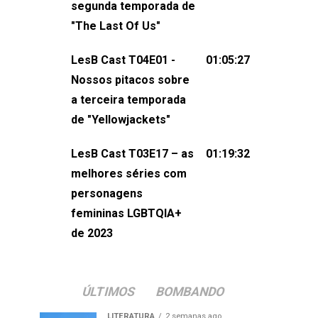
segunda temporada de
não esqueça de visitar nosso site e
"The Last Of Us"
também redes
sociais:Twitter: ⁠⁠⁠⁠@lesbout_br⁠⁠⁠⁠ Instagram: ⁠⁠⁠⁠@lesbout_br⁠⁠⁠
LesB Cast T04E01 -
01:05:27
do LesB Cast:Apresentação de
Nossos pitacos sobre
Karolen Passos
a terceira temporada
(⁠⁠⁠⁠⁠⁠@KarolenPassos⁠⁠⁠⁠⁠⁠)Participação de
de "Yellowjackets"
Bruna Fentanes (⁠⁠⁠⁠@brunarfentanes⁠⁠⁠⁠) e
LesB Cast T03E17 – as
01:19:32
Pollyelly FlorêncioEdição de Naiady
melhores séries com
Machado
personagens
femininas LGBTQIA+
de 2023
ÚLTIMOS
BOMBANDO
LITERATURA
2 semanas ago