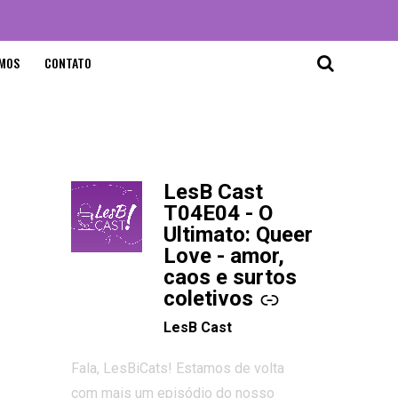
MOS
CONTATO
LesB Cast
-
T04E04 - O
Ultimato: Queer
Love - amor,
caos e surtos
coletivos
LesB Cast
Fala, LesBiCats! Estamos de volta
com mais um episódio do nosso