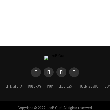
LITERATURA
COLUNAS
POP
LESB CAST
QUEM SOMOS
CO
Copyright © 2022 LesB Out!. All rights reserved.