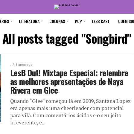
ÉRIES
LITERATURA
COLUNAS
POP
LESB CAST
QUEM SO
All posts tagged "Songbird"
.
6 anos ago
LesB Out! Mixtape Especial: relembre
as melhores apresentações de Naya
Rivera em Glee
Quando “Glee“ começou lá em 2009, Santana Lopez
era apenas mais uma cheerleader com potencial
para vilã. Com comentários ácidos e o seu jeito
irreverente, e...