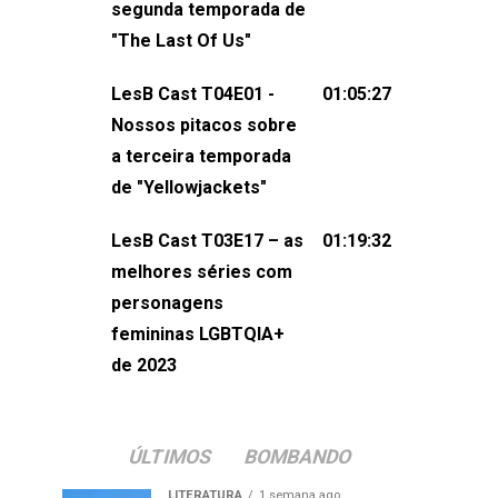
segunda temporada de
não esqueça de visitar nosso site e
"The Last Of Us"
também redes
sociais:Twitter: ⁠⁠⁠⁠@lesbout_br⁠⁠⁠⁠ Instagram: ⁠⁠⁠⁠@lesbout_br⁠⁠⁠
LesB Cast T04E01 -
01:05:27
do LesB Cast:Apresentação de
Nossos pitacos sobre
Karolen Passos
a terceira temporada
(⁠⁠⁠⁠⁠⁠@KarolenPassos⁠⁠⁠⁠⁠⁠)Participação de
de "Yellowjackets"
Bruna Fentanes (⁠⁠⁠⁠@brunarfentanes⁠⁠⁠⁠) e
LesB Cast T03E17 – as
01:19:32
Pollyelly FlorêncioEdição de Naiady
melhores séries com
Machado
personagens
femininas LGBTQIA+
de 2023
ÚLTIMOS
BOMBANDO
LITERATURA
1 semana ago