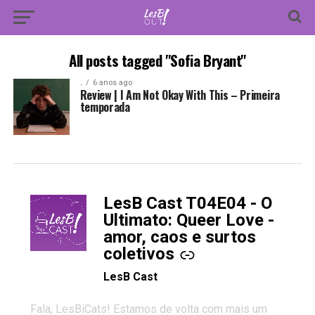
All posts tagged "Sofia Bryant"
.
6 anos ago
Review | I Am Not Okay With This – Primeira
temporada
LesB Cast T04E04 - O
-
Ultimato: Queer Love -
amor, caos e surtos
coletivos
LesB Cast
Fala, LesBiCats! Estamos de volta com mais um