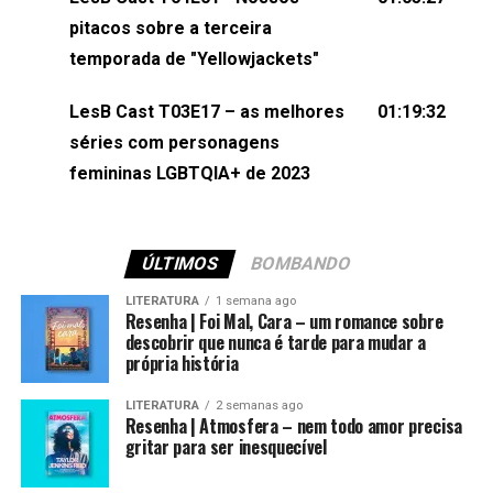
(⁠⁠⁠⁠@brunarfentanes⁠⁠⁠⁠) e Pollyelly FlorêncioEdição de
pitacos sobre a terceira
Naiady Machado
temporada de "Yellowjackets"
LesB Cast T03E17 – as melhores
01:19:32
séries com personagens
femininas LGBTQIA+ de 2023
ÚLTIMOS
BOMBANDO
LITERATURA
1 semana ago
Resenha | Foi Mal, Cara – um romance sobre
descobrir que nunca é tarde para mudar a
própria história
LITERATURA
2 semanas ago
Resenha | Atmosfera – nem todo amor precisa
gritar para ser inesquecível