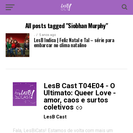
All posts tagged "Siobhan Murphy"
.
5 anos ago
LesB Indica | Feliz Natal e Tal – série para
embarcar no clima natalino
LesB Cast T04E04 - O
-
Ultimato: Queer Love -
amor, caos e surtos
coletivos
LesB Cast
Fala, LesBiCats! Estamos de volta com mais um