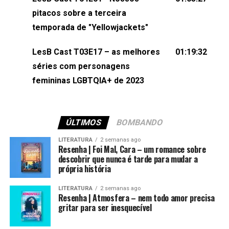
(⁠⁠⁠⁠@brunarfentanes⁠⁠⁠⁠) e Pollyelly FlorêncioEdição de
pitacos sobre a terceira
Naiady Machado
temporada de "Yellowjackets"
LesB Cast T03E17 – as melhores
01:19:32
séries com personagens
femininas LGBTQIA+ de 2023
ÚLTIMOS
BOMBANDO
LITERATURA
2 semanas ago
Resenha | Foi Mal, Cara – um romance sobre
descobrir que nunca é tarde para mudar a
própria história
LITERATURA
2 semanas ago
Resenha | Atmosfera – nem todo amor precisa
gritar para ser inesquecível