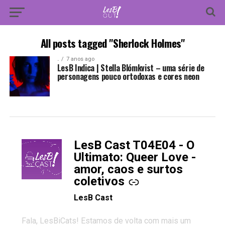
All posts tagged "Sherlock Holmes"
.
7 anos ago
LesB Indica | Stella Blómkvist – uma série de
personagens pouco ortodoxas e cores neon
LesB Cast T04E04 - O
-
Ultimato: Queer Love -
amor, caos e surtos
coletivos
LesB Cast
Fala, LesBiCats! Estamos de volta com mais um