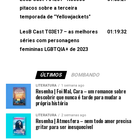
(⁠⁠⁠⁠@brunarfentanes⁠⁠⁠⁠) e Pollyelly FlorêncioEdição de
pitacos sobre a terceira
Naiady Machado
temporada de "Yellowjackets"
LesB Cast T03E17 – as melhores
01:19:32
séries com personagens
femininas LGBTQIA+ de 2023
ÚLTIMOS
BOMBANDO
LITERATURA
1 semana ago
Resenha | Foi Mal, Cara – um romance sobre
descobrir que nunca é tarde para mudar a
própria história
LITERATURA
2 semanas ago
Resenha | Atmosfera – nem todo amor precisa
gritar para ser inesquecível