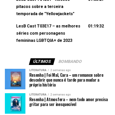
(⁠⁠⁠⁠@brunarfentanes⁠⁠⁠⁠) e Pollyelly FlorêncioEdição de
pitacos sobre a terceira
Naiady Machado
temporada de "Yellowjackets"
LesB Cast T03E17 – as melhores
01:19:32
séries com personagens
femininas LGBTQIA+ de 2023
ÚLTIMOS
BOMBANDO
LITERATURA
2 semanas ago
Resenha | Foi Mal, Cara – um romance sobre
descobrir que nunca é tarde para mudar a
própria história
LITERATURA
2 semanas ago
Resenha | Atmosfera – nem todo amor precisa
gritar para ser inesquecível