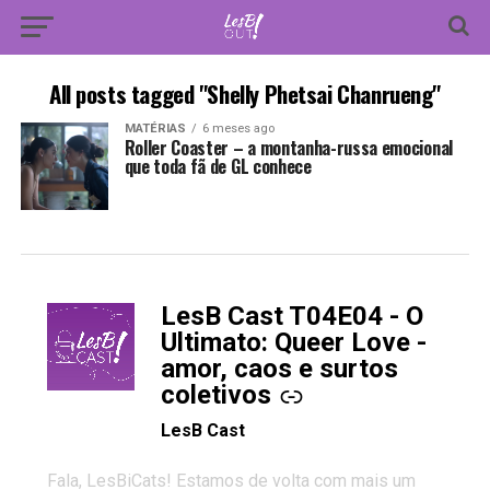
All posts tagged "Shelly Phetsai Chanrueng"
MATÉRIAS
6 meses ago
Roller Coaster – a montanha-russa emocional
que toda fã de GL conhece
LesB Cast T04E04 - O
-
Ultimato: Queer Love -
amor, caos e surtos
coletivos
LesB Cast
Fala, LesBiCats! Estamos de volta com mais um