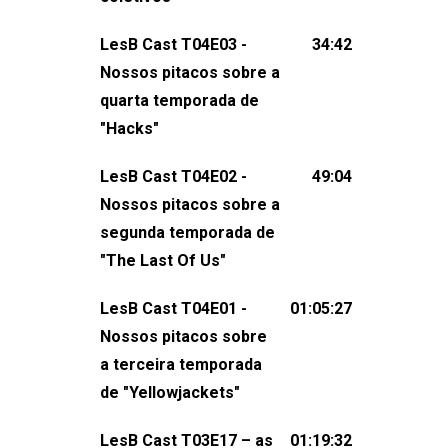
claro, tudo o que esse reality nos fez
LesB Cast T04E03 -
34:42
pensar (e rir) sobre amor sáfico!Você
Nossos pitacos sobre a
também pode participar dessa
quarta temporada de
conversa mandando sugestões de
"Hacks"
pauta, comentários, perguntas ou
qualquer outra coisa, nos envie uma
LesB Cast T04E02 -
49:04
mensagem pelas redes sociais ou um
Nossos pitacos sobre a
e-mail para podcast@lesbout.com.br. E
segunda temporada de
não esqueça de visitar nosso site e
"The Last Of Us"
também redes
sociais:Twitter: ⁠⁠⁠⁠@lesbout_br⁠⁠⁠⁠ Instagram: ⁠⁠⁠⁠@lesbout_br⁠⁠⁠
LesB Cast T04E01 -
01:05:27
do LesB Cast:Apresentação de
Nossos pitacos sobre
Karolen Passos
a terceira temporada
(⁠⁠⁠⁠⁠⁠@KarolenPassos⁠⁠⁠⁠⁠⁠)Participação de
de "Yellowjackets"
Bruna Fentanes (⁠⁠⁠⁠@brunarfentanes⁠⁠⁠⁠) e
LesB Cast T03E17 – as
01:19:32
Pollyelly FlorêncioEdição de Naiady