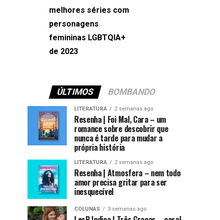
melhores séries com
Machado
personagens
femininas LGBTQIA+
de 2023
ÚLTIMOS
BOMBANDO
LITERATURA
2 semanas ago
Resenha | Foi Mal, Cara – um
romance sobre descobrir que
nunca é tarde para mudar a
própria história
LITERATURA
2 semanas ago
Resenha | Atmosfera – nem todo
amor precisa gritar para ser
inesquecível
COLUNAS
3 semanas ago
LesB Indica | Três Graças – casal