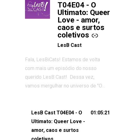
T04E04 - O
Ultimato: Queer
Love - amor,
caos e surtos
coletivos
LesB Cast
Fala, LesBiCats! Estamos de volta
com mais um episódio do nosso
querido LesB Cast! Dessa vez,
vamos mergulhar no universo de "O
Ultimato: Queer Love", o reality show
que conquistou corações, gerou tretas
e levantou debates intensos sobre
LesB Cast T04E04 - O
01:05:21
relacionamentos queer. Vem com a
Ultimato: Queer Love -
gente comentar os melhores
amor, caos e surtos
momentos, as maiores confusões e,
coletivos