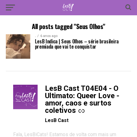
All posts tagged "Seus Olhos"
.
6 anos ago
LesB Indica | Seus Olhos – série brasileira
premiada que vai te conquistar
LesB Cast T04E04 - O
-
Ultimato: Queer Love -
amor, caos e surtos
coletivos
LesB Cast
Fala, LesBiCats! Estamos de volta com mais um