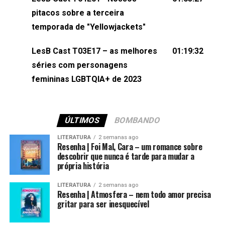
(⁠⁠⁠⁠@brunarfentanes⁠⁠⁠⁠) e Pollyelly FlorêncioEdição de
pitacos sobre a terceira
Naiady Machado
temporada de "Yellowjackets"
LesB Cast T03E17 – as melhores
01:19:32
séries com personagens
femininas LGBTQIA+ de 2023
ÚLTIMOS
BOMBANDO
LITERATURA
2 semanas ago
Resenha | Foi Mal, Cara – um romance sobre
descobrir que nunca é tarde para mudar a
própria história
LITERATURA
2 semanas ago
Resenha | Atmosfera – nem todo amor precisa
gritar para ser inesquecível