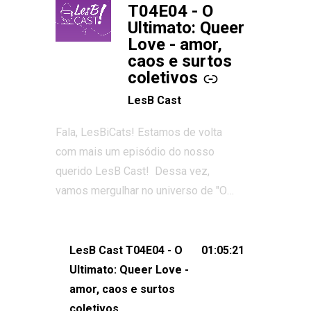
T04E04 - O
Ultimato: Queer
Love - amor,
caos e surtos
coletivos
LesB Cast
Fala, LesBiCats! Estamos de volta
com mais um episódio do nosso
querido LesB Cast! Dessa vez,
vamos mergulhar no universo de "O
Ultimato: Queer Love", o reality show
que conquistou corações, gerou tretas
e levantou debates intensos sobre
LesB Cast T04E04 - O
01:05:21
relacionamentos queer. Vem com a
Ultimato: Queer Love -
gente comentar os melhores
amor, caos e surtos
momentos, as maiores confusões e,
coletivos