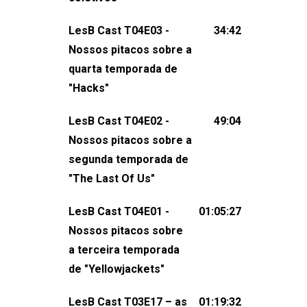
claro, tudo o que esse reality nos fez
LesB Cast T04E03 -
34:42
pensar (e rir) sobre amor sáfico!Você
Nossos pitacos sobre a
também pode participar dessa
quarta temporada de
conversa mandando sugestões de
"Hacks"
pauta, comentários, perguntas ou
qualquer outra coisa, nos envie uma
LesB Cast T04E02 -
49:04
mensagem pelas redes sociais ou um
Nossos pitacos sobre a
e-mail para podcast@lesbout.com.br. E
segunda temporada de
não esqueça de visitar nosso site e
"The Last Of Us"
também redes
sociais:Twitter: ⁠⁠⁠⁠@lesbout_br⁠⁠⁠⁠ Instagram: ⁠⁠⁠⁠@lesbout_br⁠⁠⁠
LesB Cast T04E01 -
01:05:27
do LesB Cast:Apresentação de
Nossos pitacos sobre
Karolen Passos
a terceira temporada
(⁠⁠⁠⁠⁠⁠@KarolenPassos⁠⁠⁠⁠⁠⁠)Participação de
de "Yellowjackets"
Bruna Fentanes (⁠⁠⁠⁠@brunarfentanes⁠⁠⁠⁠) e
LesB Cast T03E17 – as
01:19:32
Pollyelly FlorêncioEdição de Naiady