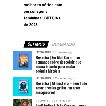
melhores séries com
Machado
personagens
femininas LGBTQIA+
de 2023
ÚLTIMOS
BOMBANDO
LITERATURA
1 semana ago
Resenha | Foi Mal, Cara – um
romance sobre descobrir que
nunca é tarde para mudar a
própria história
LITERATURA
2 semanas ago
Resenha | Atmosfera – nem todo
amor precisa gritar para ser
inesquecível
COLUNAS
2 semanas ago
LesB Indica | Três Graças – casal