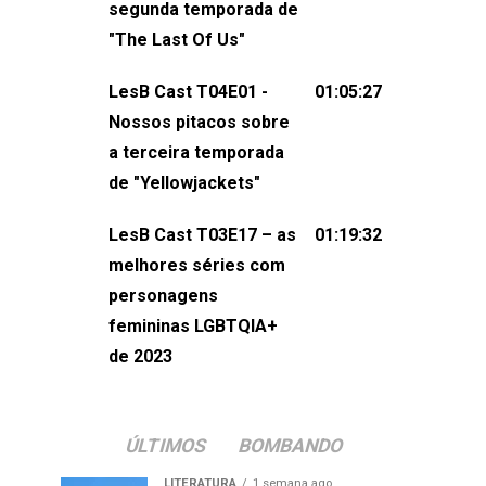
segunda temporada de
não esqueça de visitar nosso site e
"The Last Of Us"
também redes
sociais:Twitter: ⁠⁠⁠⁠@lesbout_br⁠⁠⁠⁠ Instagram: ⁠⁠⁠⁠@lesbout_br⁠⁠⁠
LesB Cast T04E01 -
01:05:27
do LesB Cast:Apresentação de
Nossos pitacos sobre
Karolen Passos
a terceira temporada
(⁠⁠⁠⁠⁠⁠@KarolenPassos⁠⁠⁠⁠⁠⁠)Participação de
de "Yellowjackets"
Bruna Fentanes (⁠⁠⁠⁠@brunarfentanes⁠⁠⁠⁠) e
LesB Cast T03E17 – as
01:19:32
Pollyelly FlorêncioEdição de Naiady
melhores séries com
Machado
personagens
femininas LGBTQIA+
de 2023
ÚLTIMOS
BOMBANDO
LITERATURA
1 semana ago