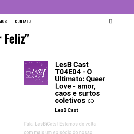
MOS
CONTATO
 Feliz"
LesB Cast
-
T04E04 - O
Ultimato: Queer
Love - amor,
caos e surtos
coletivos
LesB Cast
Fala, LesBiCats! Estamos de volta
com mais um episódio do nosso