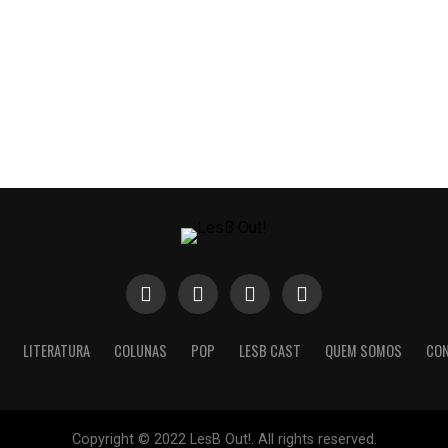
LITERATURA
COLUNAS
POP
LESB CAST
QUEM SOMOS
CO
Copyright © 2022 LesB Out!. All rights reserved.