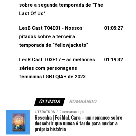
esqueça de visitar nosso site e também redes
sobre a segunda temporada de "The
sociais:Twitter: ⁠⁠⁠⁠@lesbout_br⁠⁠⁠⁠ Instagram: ⁠⁠⁠⁠@lesbout_br⁠⁠⁠⁠ TikTo
Last Of Us"
do LesB Cast:Apresentação de Karolen Passos
(⁠⁠⁠⁠⁠⁠@KarolenPassos⁠⁠⁠⁠⁠⁠)Participação de Bruna Fentanes
LesB Cast T04E01 - Nossos
01:05:27
(⁠⁠⁠⁠@brunarfentanes⁠⁠⁠⁠) e Pollyelly FlorêncioEdição de
pitacos sobre a terceira
Naiady Machado
temporada de "Yellowjackets"
LesB Cast T03E17 – as melhores
01:19:32
séries com personagens
femininas LGBTQIA+ de 2023
ÚLTIMOS
BOMBANDO
LITERATURA
2 semanas ago
Resenha | Foi Mal, Cara – um romance sobre
descobrir que nunca é tarde para mudar a
própria história