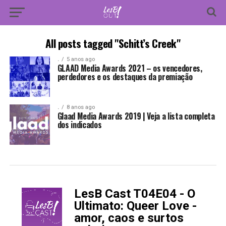
All posts tagged "Schitt’s Creek"
.
5 anos ago
GLAAD Media Awards 2021 – os vencedores,
perdedores e os destaques da premiação
.
8 anos ago
Glaad Media Awards 2019 | Veja a lista completa
dos indicados
LesB Cast T04E04 - O
-
Ultimato: Queer Love -
amor, caos e surtos