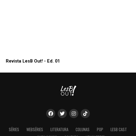
Revista LesB Out! - Ed. 01
SÉRIES
WEBSÉRIES
LITERATURA
COLUNAS
POP
LESB CAST