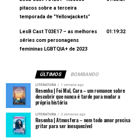
(⁠⁠⁠⁠@brunarfentanes⁠⁠⁠⁠) e Pollyelly FlorêncioEdição de
pitacos sobre a terceira
Naiady Machado
temporada de "Yellowjackets"
LesB Cast T03E17 – as melhores
01:19:32
séries com personagens
femininas LGBTQIA+ de 2023
ÚLTIMOS
BOMBANDO
LITERATURA
1 semana ago
Resenha | Foi Mal, Cara – um romance sobre
descobrir que nunca é tarde para mudar a
própria história
LITERATURA
2 semanas ago
Resenha | Atmosfera – nem todo amor precisa
gritar para ser inesquecível