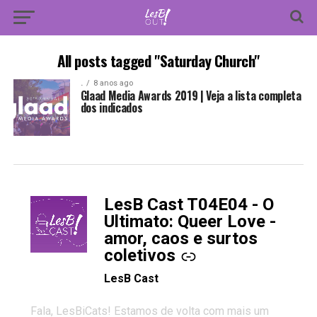
All posts tagged "Saturday Church"
.
8 anos ago
Glaad Media Awards 2019 | Veja a lista completa
dos indicados
LesB Cast T04E04 - O
-
Ultimato: Queer Love -
amor, caos e surtos
coletivos
LesB Cast
Fala, LesBiCats! Estamos de volta com mais um