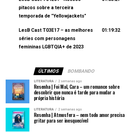
(⁠⁠⁠⁠@brunarfentanes⁠⁠⁠⁠) e Pollyelly FlorêncioEdição de
pitacos sobre a terceira
Naiady Machado
temporada de "Yellowjackets"
LesB Cast T03E17 – as melhores
01:19:32
séries com personagens
femininas LGBTQIA+ de 2023
ÚLTIMOS
BOMBANDO
LITERATURA
2 semanas ago
Resenha | Foi Mal, Cara – um romance sobre
descobrir que nunca é tarde para mudar a
própria história
LITERATURA
2 semanas ago
Resenha | Atmosfera – nem todo amor precisa
gritar para ser inesquecível