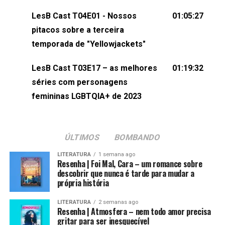
(⁠⁠⁠⁠⁠⁠@KarolenPassos⁠⁠⁠⁠⁠⁠)Participação de Bruna Fentanes
LesB Cast T04E01 - Nossos
01:05:27
(⁠⁠⁠⁠@brunarfentanes⁠⁠⁠⁠) e Pollyelly FlorêncioEdição de
pitacos sobre a terceira
Naiady Machado
temporada de "Yellowjackets"
LesB Cast T03E17 – as melhores
01:19:32
séries com personagens
femininas LGBTQIA+ de 2023
ÚLTIMOS
BOMBANDO
LITERATURA
1 semana ago
Resenha | Foi Mal, Cara – um romance sobre
descobrir que nunca é tarde para mudar a
própria história
LITERATURA
2 semanas ago
Resenha | Atmosfera – nem todo amor precisa
gritar para ser inesquecível