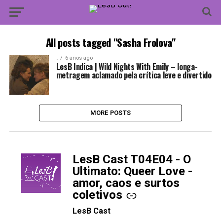
All posts tagged "Sasha Frolova"
.
6 anos ago
LesB Indica | Wild Nights With Emily – longa-
metragem aclamado pela crítica leve e divertido
MORE POSTS
LesB Cast T04E04 - O
-
Ultimato: Queer Love -
amor, caos e surtos
coletivos
LesB Cast