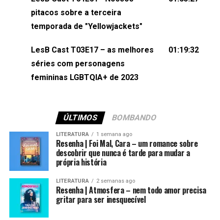
(⁠⁠⁠⁠@brunarfentanes⁠⁠⁠⁠) e Pollyelly FlorêncioEdição de
pitacos sobre a terceira
Naiady Machado
temporada de "Yellowjackets"
LesB Cast T03E17 – as melhores
01:19:32
séries com personagens
femininas LGBTQIA+ de 2023
ÚLTIMOS
BOMBANDO
LITERATURA
1 semana ago
Resenha | Foi Mal, Cara – um romance sobre
descobrir que nunca é tarde para mudar a
própria história
LITERATURA
2 semanas ago
Resenha | Atmosfera – nem todo amor precisa
gritar para ser inesquecível