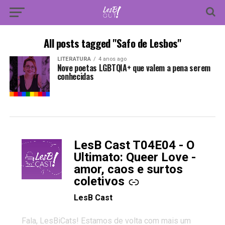
All posts tagged "Safo de Lesbos"
LITERATURA
4 anos ago
Nove poetas LGBTQIA+ que valem a pena serem
conhecidas
LesB Cast T04E04 - O
-
Ultimato: Queer Love -
amor, caos e surtos
coletivos
LesB Cast
Fala, LesBiCats! Estamos de volta com mais um