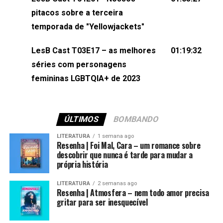
(⁠⁠⁠⁠@brunarfentanes⁠⁠⁠⁠) e Pollyelly FlorêncioEdição de
pitacos sobre a terceira
Naiady Machado
temporada de "Yellowjackets"
LesB Cast T03E17 – as melhores
01:19:32
séries com personagens
femininas LGBTQIA+ de 2023
ÚLTIMOS
BOMBANDO
LITERATURA
1 semana ago
Resenha | Foi Mal, Cara – um romance sobre
descobrir que nunca é tarde para mudar a
própria história
LITERATURA
2 semanas ago
Resenha | Atmosfera – nem todo amor precisa
gritar para ser inesquecível