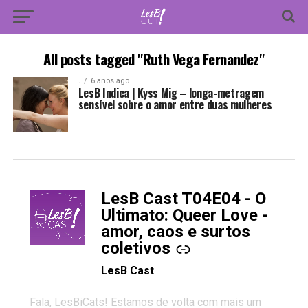
All posts tagged "Ruth Vega Fernandez"
.
6 anos ago
LesB Indica | Kyss Mig – longa-metragem
sensível sobre o amor entre duas mulheres
LesB Cast T04E04 - O
-
Ultimato: Queer Love -
amor, caos e surtos
coletivos
LesB Cast
Fala, LesBiCats! Estamos de volta com mais um