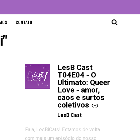
MOS
CONTATO
i"
LesB Cast
-
T04E04 - O
Ultimato: Queer
Love - amor,
caos e surtos
coletivos
LesB Cast
Fala, LesBiCats! Estamos de volta
com mais um episódio do nosso