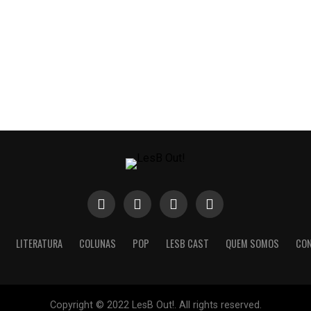
LITERATURA
COLUNAS
POP
LESB CAST
QUEM SOMOS
CO
Copyright © 2022 LesB Out!. All rights reserved.