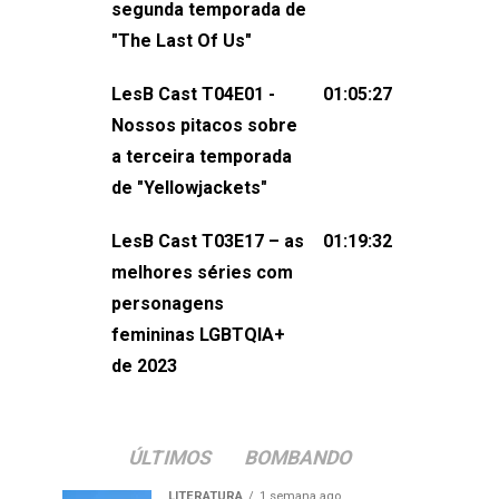
segunda temporada de
não esqueça de visitar nosso site e
"The Last Of Us"
também redes
sociais:Twitter: ⁠⁠⁠⁠@lesbout_br⁠⁠⁠⁠ Instagram: ⁠⁠⁠⁠@lesbout_br⁠⁠⁠
LesB Cast T04E01 -
01:05:27
do LesB Cast:Apresentação de
Nossos pitacos sobre
Karolen Passos
a terceira temporada
(⁠⁠⁠⁠⁠⁠@KarolenPassos⁠⁠⁠⁠⁠⁠)Participação de
de "Yellowjackets"
Bruna Fentanes (⁠⁠⁠⁠@brunarfentanes⁠⁠⁠⁠) e
LesB Cast T03E17 – as
01:19:32
Pollyelly FlorêncioEdição de Naiady
melhores séries com
Machado
personagens
femininas LGBTQIA+
de 2023
ÚLTIMOS
BOMBANDO
LITERATURA
1 semana ago