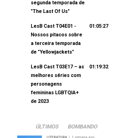
segunda temporada de
não esqueça de visitar nosso site e
"The Last Of Us"
também redes
sociais:Twitter: ⁠⁠⁠⁠@lesbout_br⁠⁠⁠⁠ Instagram: ⁠⁠⁠⁠@lesbout_br⁠⁠⁠
LesB Cast T04E01 -
01:05:27
do LesB Cast:Apresentação de
Nossos pitacos sobre
Karolen Passos
a terceira temporada
(⁠⁠⁠⁠⁠⁠@KarolenPassos⁠⁠⁠⁠⁠⁠)Participação de
de "Yellowjackets"
Bruna Fentanes (⁠⁠⁠⁠@brunarfentanes⁠⁠⁠⁠) e
LesB Cast T03E17 – as
01:19:32
Pollyelly FlorêncioEdição de Naiady
melhores séries com
Machado
personagens
femininas LGBTQIA+
de 2023
ÚLTIMOS
BOMBANDO
LITERATURA
1 semana ago