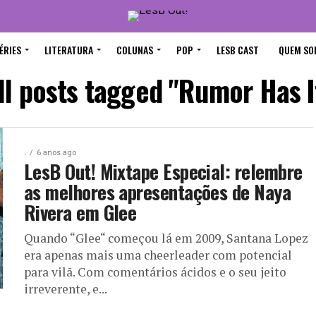
ÉRIES
LITERATURA
COLUNAS
POP
LESB CAST
QUEM SO
ll posts tagged "Rumor Has I
.
6 anos ago
LesB Out! Mixtape Especial: relembre
as melhores apresentações de Naya
Rivera em Glee
Quando “Glee“ começou lá em 2009, Santana Lopez
era apenas mais uma cheerleader com potencial
para vilã. Com comentários ácidos e o seu jeito
irreverente, e...