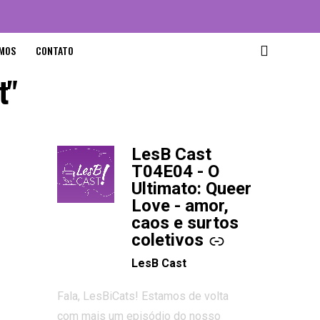
MOS
CONTATO
t"
LesB Cast
-
T04E04 - O
Ultimato: Queer
Love - amor,
caos e surtos
coletivos
LesB Cast
Fala, LesBiCats! Estamos de volta
com mais um episódio do nosso