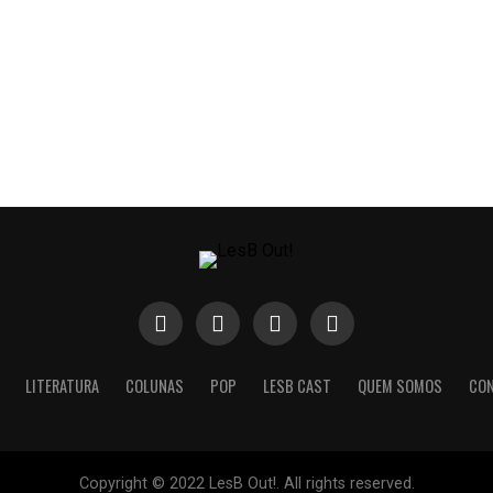
LITERATURA
COLUNAS
POP
LESB CAST
QUEM SOMOS
CO
Copyright © 2022 LesB Out!. All rights reserved.