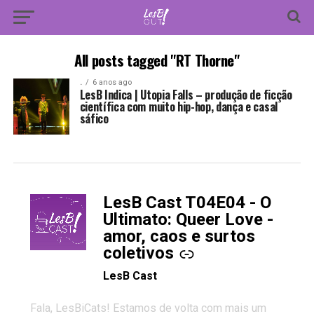
All posts tagged "RT Thorne"
.
6 anos ago
LesB Indica | Utopia Falls – produção de ficção
científica com muito hip-hop, dança e casal
sáfico
LesB Cast T04E04 - O
-
Ultimato: Queer Love -
amor, caos e surtos
coletivos
LesB Cast
Fala, LesBiCats! Estamos de volta com mais um