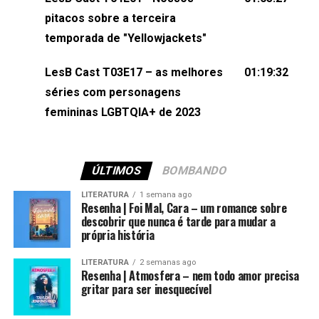
(⁠⁠⁠⁠@brunarfentanes⁠⁠⁠⁠) e Pollyelly FlorêncioEdição de
pitacos sobre a terceira
Naiady Machado
temporada de "Yellowjackets"
LesB Cast T03E17 – as melhores
01:19:32
séries com personagens
femininas LGBTQIA+ de 2023
ÚLTIMOS
BOMBANDO
LITERATURA
1 semana ago
Resenha | Foi Mal, Cara – um romance sobre
descobrir que nunca é tarde para mudar a
própria história
LITERATURA
2 semanas ago
Resenha | Atmosfera – nem todo amor precisa
gritar para ser inesquecível