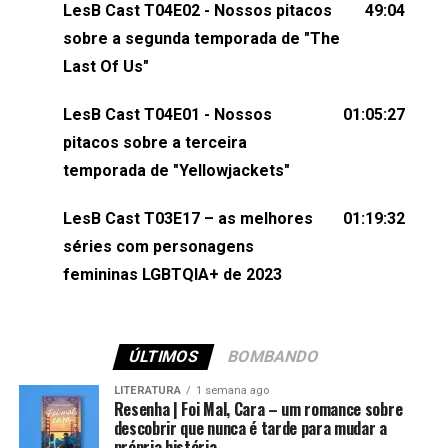
LesB Cast T04E02 - Nossos pitacos
49:04
esqueça de visitar nosso site e também redes
sobre a segunda temporada de "The
sociais:Twitter: ⁠⁠⁠⁠@lesbout_br⁠⁠⁠⁠ Instagram: ⁠⁠⁠⁠@lesbout_br⁠⁠⁠⁠ TikTo
Last Of Us"
do LesB Cast:Apresentação de Karolen Passos
(⁠⁠⁠⁠⁠⁠@KarolenPassos⁠⁠⁠⁠⁠⁠)Participação de Bruna Fentanes
LesB Cast T04E01 - Nossos
01:05:27
(⁠⁠⁠⁠@brunarfentanes⁠⁠⁠⁠) e Pollyelly FlorêncioEdição de
pitacos sobre a terceira
Naiady Machado
temporada de "Yellowjackets"
LesB Cast T03E17 – as melhores
01:19:32
séries com personagens
femininas LGBTQIA+ de 2023
ÚLTIMOS
BOMBANDO
LITERATURA
1 semana ago
Resenha | Foi Mal, Cara – um romance sobre
descobrir que nunca é tarde para mudar a
própria história