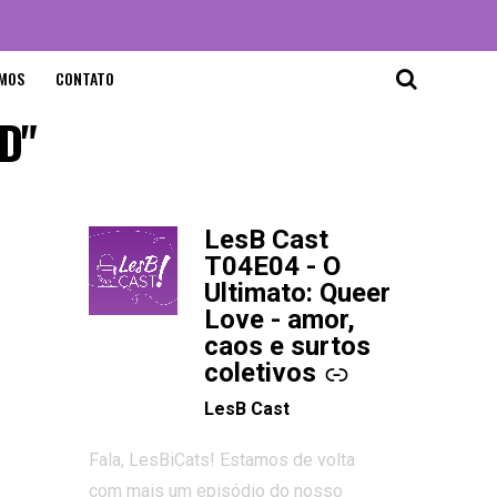
MOS
CONTATO
AD"
LesB Cast
-
T04E04 - O
Ultimato: Queer
Love - amor,
caos e surtos
coletivos
LesB Cast
Fala, LesBiCats! Estamos de volta
com mais um episódio do nosso