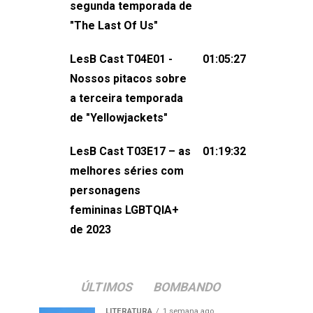
segunda temporada de
não esqueça de visitar nosso site e
"The Last Of Us"
também redes
sociais:Twitter: ⁠⁠⁠⁠@lesbout_br⁠⁠⁠⁠ Instagram: ⁠⁠⁠⁠@lesbout_br⁠⁠⁠
LesB Cast T04E01 -
01:05:27
do LesB Cast:Apresentação de
Nossos pitacos sobre
Karolen Passos
a terceira temporada
(⁠⁠⁠⁠⁠⁠@KarolenPassos⁠⁠⁠⁠⁠⁠)Participação de
de "Yellowjackets"
Bruna Fentanes (⁠⁠⁠⁠@brunarfentanes⁠⁠⁠⁠) e
LesB Cast T03E17 – as
01:19:32
Pollyelly FlorêncioEdição de Naiady
melhores séries com
Machado
personagens
femininas LGBTQIA+
de 2023
ÚLTIMOS
BOMBANDO
LITERATURA
1 semana ago