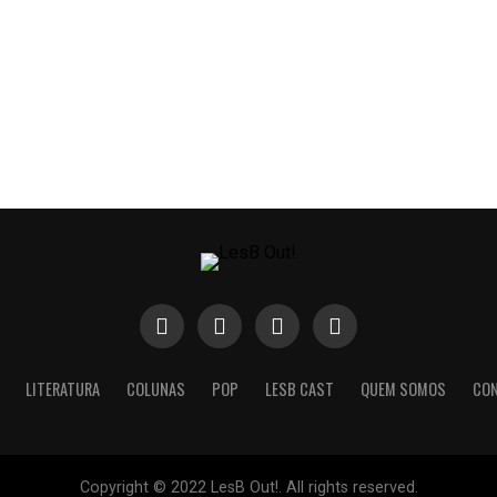
LITERATURA
COLUNAS
POP
LESB CAST
QUEM SOMOS
CO
Copyright © 2022 LesB Out!. All rights reserved.