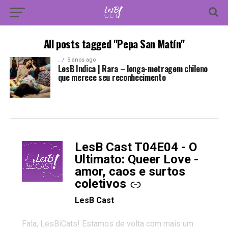
All posts tagged "Pepa San Matín"
.
5 anos ago
LesB Indica | Rara – longa-metragem chileno
que merece seu reconhecimento
LesB Cast T04E04 - O
-
Ultimato: Queer Love -
amor, caos e surtos
coletivos
LesB Cast
Fala, LesBiCats! Estamos de volta com mais um