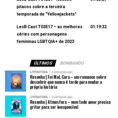
(⁠⁠⁠⁠@brunarfentanes⁠⁠⁠⁠) e Pollyelly FlorêncioEdição de
pitacos sobre a terceira
Naiady Machado
temporada de "Yellowjackets"
LesB Cast T03E17 – as melhores
01:19:32
séries com personagens
femininas LGBTQIA+ de 2023
ÚLTIMOS
BOMBANDO
LITERATURA
2 semanas ago
Resenha | Foi Mal, Cara – um romance sobre
descobrir que nunca é tarde para mudar a
própria história
LITERATURA
2 semanas ago
Resenha | Atmosfera – nem todo amor precisa
gritar para ser inesquecível