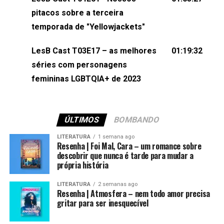
(⁠⁠⁠⁠@brunarfentanes⁠⁠⁠⁠) e Pollyelly FlorêncioEdição de
pitacos sobre a terceira
Naiady Machado
temporada de "Yellowjackets"
LesB Cast T03E17 – as melhores
01:19:32
séries com personagens
femininas LGBTQIA+ de 2023
ÚLTIMOS
BOMBANDO
LITERATURA
1 semana ago
Resenha | Foi Mal, Cara – um romance sobre
descobrir que nunca é tarde para mudar a
própria história
LITERATURA
2 semanas ago
Resenha | Atmosfera – nem todo amor precisa
gritar para ser inesquecível