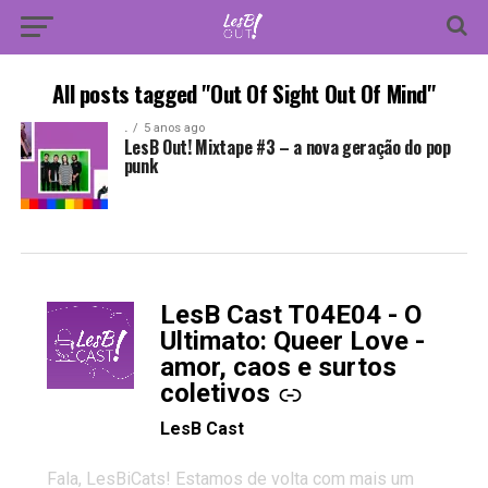
All posts tagged "Out Of Sight Out Of Mind"
.
5 anos ago
LesB Out! Mixtape #3 – a nova geração do pop
punk
LesB Cast T04E04 - O
-
Ultimato: Queer Love -
amor, caos e surtos
coletivos
LesB Cast
Fala, LesBiCats! Estamos de volta com mais um