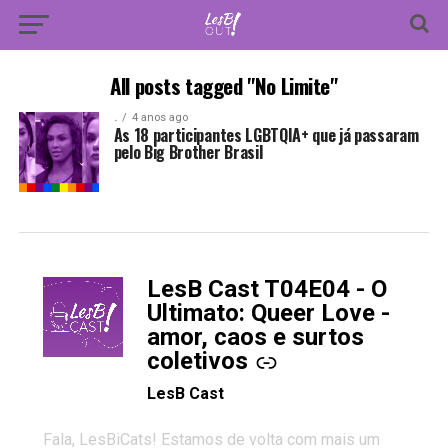
All posts tagged "No Limite"
.
4 anos ago
As 18 participantes LGBTQIA+ que já passaram
pelo Big Brother Brasil
LesB Cast T04E04 - O
-
Ultimato: Queer Love -
amor, caos e surtos
coletivos
LesB Cast
Fala, LesBiCats! Estamos de volta com mais um