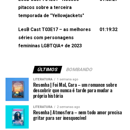
(⁠⁠⁠⁠@brunarfentanes⁠⁠⁠⁠) e Pollyelly FlorêncioEdição de
pitacos sobre a terceira
Naiady Machado
temporada de "Yellowjackets"
LesB Cast T03E17 – as melhores
01:19:32
séries com personagens
femininas LGBTQIA+ de 2023
ÚLTIMOS
BOMBANDO
LITERATURA
1 semana ago
Resenha | Foi Mal, Cara – um romance sobre
descobrir que nunca é tarde para mudar a
própria história
LITERATURA
2 semanas ago
Resenha | Atmosfera – nem todo amor precisa
gritar para ser inesquecível