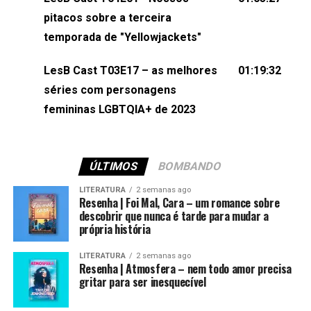
(⁠⁠⁠⁠@brunarfentanes⁠⁠⁠⁠) e Pollyelly FlorêncioEdição de
pitacos sobre a terceira
Naiady Machado
temporada de "Yellowjackets"
LesB Cast T03E17 – as melhores
01:19:32
séries com personagens
femininas LGBTQIA+ de 2023
ÚLTIMOS
BOMBANDO
LITERATURA
2 semanas ago
Resenha | Foi Mal, Cara – um romance sobre
descobrir que nunca é tarde para mudar a
própria história
LITERATURA
2 semanas ago
Resenha | Atmosfera – nem todo amor precisa
gritar para ser inesquecível