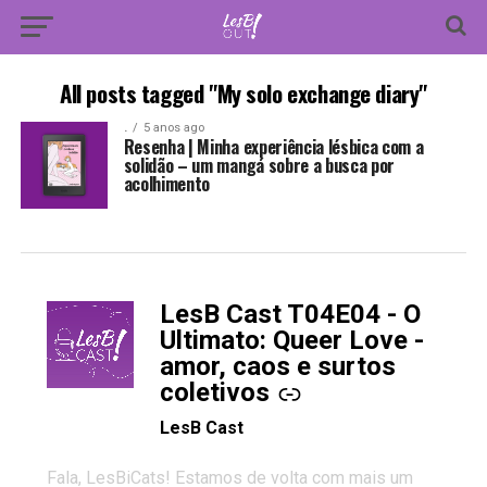
All posts tagged "My solo exchange diary"
.
5 anos ago
Resenha | Minha experiência lésbica com a
solidão – um mangá sobre a busca por
acolhimento
LesB Cast T04E04 - O
-
Ultimato: Queer Love -
amor, caos e surtos
coletivos
LesB Cast
Fala, LesBiCats! Estamos de volta com mais um