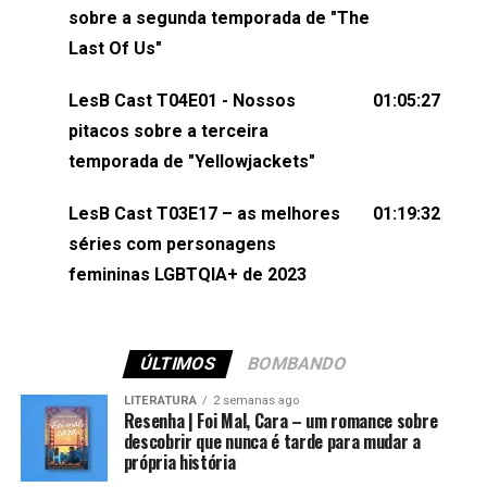
esqueça de visitar nosso site e também redes
sobre a segunda temporada de "The
sociais:Twitter: ⁠⁠⁠⁠@lesbout_br⁠⁠⁠⁠ Instagram: ⁠⁠⁠⁠@lesbout_br⁠⁠⁠⁠ TikTo
Last Of Us"
do LesB Cast:Apresentação de Karolen Passos
(⁠⁠⁠⁠⁠⁠@KarolenPassos⁠⁠⁠⁠⁠⁠)Participação de Bruna Fentanes
LesB Cast T04E01 - Nossos
01:05:27
(⁠⁠⁠⁠@brunarfentanes⁠⁠⁠⁠) e Pollyelly FlorêncioEdição de
pitacos sobre a terceira
Naiady Machado
temporada de "Yellowjackets"
LesB Cast T03E17 – as melhores
01:19:32
séries com personagens
femininas LGBTQIA+ de 2023
ÚLTIMOS
BOMBANDO
LITERATURA
2 semanas ago
Resenha | Foi Mal, Cara – um romance sobre
descobrir que nunca é tarde para mudar a
própria história