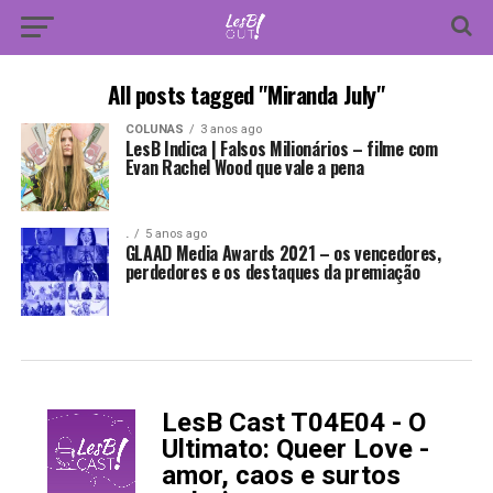
All posts tagged "Miranda July"
COLUNAS
3 anos ago
LesB Indica | Falsos Milionários – filme com
Evan Rachel Wood que vale a pena
.
5 anos ago
GLAAD Media Awards 2021 – os vencedores,
perdedores e os destaques da premiação
LesB Cast T04E04 - O
-
Ultimato: Queer Love -
amor, caos e surtos