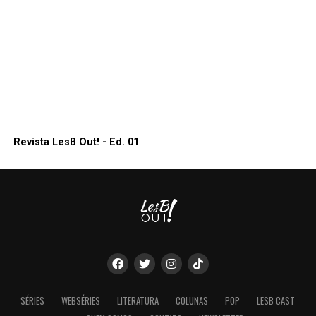
Revista LesB Out! - Ed. 01
SÉRIES
WEBSÉRIES
LITERATURA
COLUNAS
POP
LESB CAST