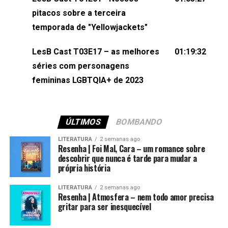
(⁠⁠⁠⁠@brunarfentanes⁠⁠⁠⁠) e Pollyelly FlorêncioEdição de
pitacos sobre a terceira
Naiady Machado
temporada de "Yellowjackets"
LesB Cast T03E17 – as melhores
01:19:32
séries com personagens
femininas LGBTQIA+ de 2023
ÚLTIMOS
BOMBANDO
LITERATURA
2 semanas ago
Resenha | Foi Mal, Cara – um romance sobre
descobrir que nunca é tarde para mudar a
própria história
LITERATURA
2 semanas ago
Resenha | Atmosfera – nem todo amor precisa
gritar para ser inesquecível