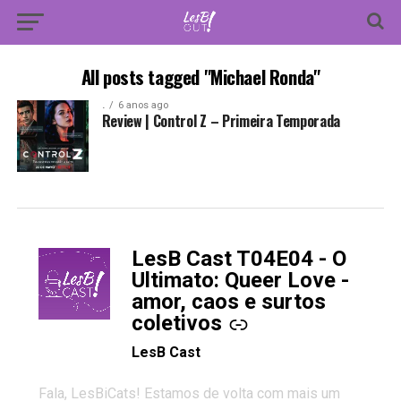
All posts tagged "Michael Ronda"
.
6 anos ago
Review | Control Z – Primeira Temporada
LesB Cast T04E04 - O
-
Ultimato: Queer Love -
amor, caos e surtos
coletivos
LesB Cast
Fala, LesBiCats! Estamos de volta com mais um