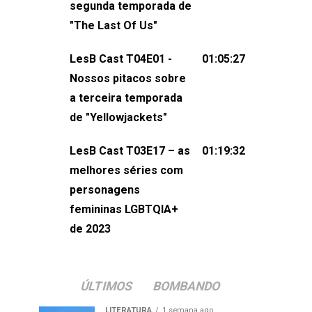
segunda temporada de
não esqueça de visitar nosso site e
"The Last Of Us"
também redes
sociais:Twitter: ⁠⁠⁠⁠@lesbout_br⁠⁠⁠⁠ Instagram: ⁠⁠⁠⁠@lesbout_br⁠⁠⁠
LesB Cast T04E01 -
01:05:27
do LesB Cast:Apresentação de
Nossos pitacos sobre
Karolen Passos
a terceira temporada
(⁠⁠⁠⁠⁠⁠@KarolenPassos⁠⁠⁠⁠⁠⁠)Participação de
de "Yellowjackets"
Bruna Fentanes (⁠⁠⁠⁠@brunarfentanes⁠⁠⁠⁠) e
LesB Cast T03E17 – as
01:19:32
Pollyelly FlorêncioEdição de Naiady
melhores séries com
Machado
personagens
femininas LGBTQIA+
de 2023
ÚLTIMOS
BOMBANDO
LITERATURA
1 semana ago