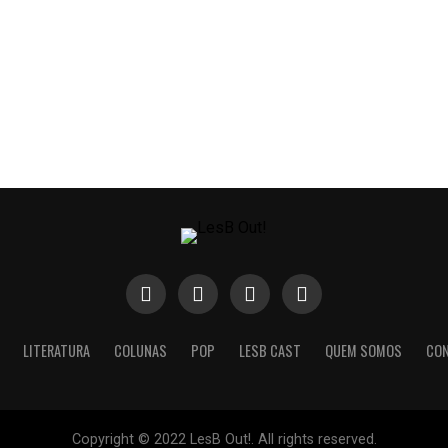
LITERATURA
COLUNAS
POP
LESB CAST
QUEM SOMOS
CO
Copyright © 2022 LesB Out!. All rights reserved.