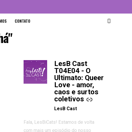
MOS
CONTATO
há"
LesB Cast
-
T04E04 - O
Ultimato: Queer
Love - amor,
caos e surtos
coletivos
LesB Cast
Fala, LesBiCats! Estamos de volta
com mais um episódio do nosso