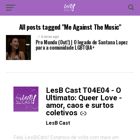
All posts tagged "Me Against The Music"
.
6 anos ago
Pro Mundo (Out!) | O legado de Santana Lopez
para a comunidade LGBTQIA+
LesB Cast T04E04 - O
-
Ultimato: Queer Love -
amor, caos e surtos
coletivos
LesB Cast
Fala, LesBiCats! Estamos de volta com mais um