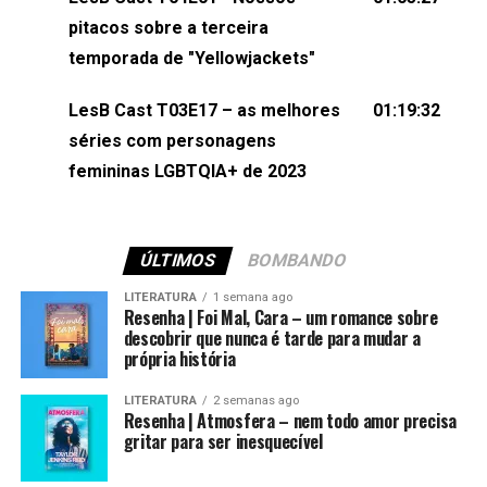
(⁠⁠⁠⁠@brunarfentanes⁠⁠⁠⁠) e Pollyelly FlorêncioEdição de
pitacos sobre a terceira
Naiady Machado
temporada de "Yellowjackets"
LesB Cast T03E17 – as melhores
01:19:32
séries com personagens
femininas LGBTQIA+ de 2023
ÚLTIMOS
BOMBANDO
LITERATURA
1 semana ago
Resenha | Foi Mal, Cara – um romance sobre
descobrir que nunca é tarde para mudar a
própria história
LITERATURA
2 semanas ago
Resenha | Atmosfera – nem todo amor precisa
gritar para ser inesquecível