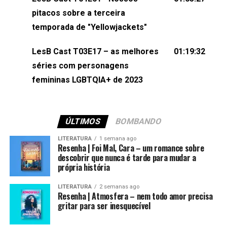
(⁠⁠⁠⁠@brunarfentanes⁠⁠⁠⁠) e Pollyelly FlorêncioEdição de
pitacos sobre a terceira
Naiady Machado
temporada de "Yellowjackets"
LesB Cast T03E17 – as melhores
01:19:32
séries com personagens
femininas LGBTQIA+ de 2023
ÚLTIMOS
BOMBANDO
LITERATURA
1 semana ago
Resenha | Foi Mal, Cara – um romance sobre
descobrir que nunca é tarde para mudar a
própria história
LITERATURA
2 semanas ago
Resenha | Atmosfera – nem todo amor precisa
gritar para ser inesquecível