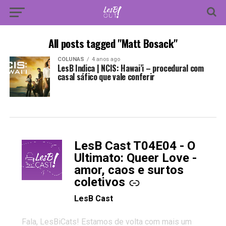
All posts tagged "Matt Bosack"
COLUNAS
4 anos ago
LesB Indica | NCIS: Hawai’i – procedural com
casal sáfico que vale conferir
LesB Cast T04E04 - O
-
Ultimato: Queer Love -
amor, caos e surtos
coletivos
LesB Cast
Fala, LesBiCats! Estamos de volta com mais um