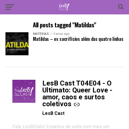
All posts tagged "Matildas"
MATÉRIAS
3 anos ago
Matildas – os sacrifícios além das quatro linhas
LesB Cast T04E04 - O
-
Ultimato: Queer Love -
amor, caos e surtos
coletivos
LesB Cast
Fala, LesBiCats! Estamos de volta com mais um