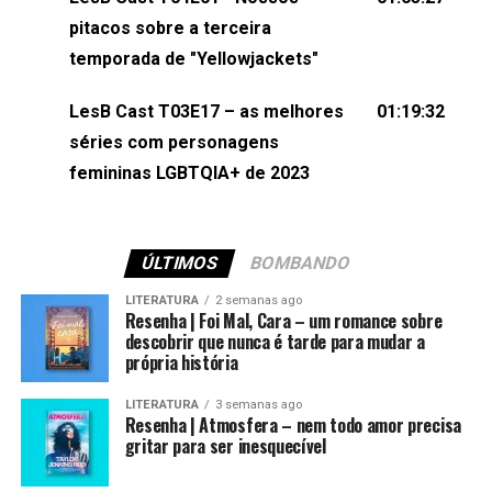
(⁠⁠⁠⁠@brunarfentanes⁠⁠⁠⁠) e Pollyelly FlorêncioEdição de
pitacos sobre a terceira
Naiady Machado
temporada de "Yellowjackets"
LesB Cast T03E17 – as melhores
01:19:32
séries com personagens
femininas LGBTQIA+ de 2023
ÚLTIMOS
BOMBANDO
LITERATURA
2 semanas ago
Resenha | Foi Mal, Cara – um romance sobre
descobrir que nunca é tarde para mudar a
própria história
LITERATURA
3 semanas ago
Resenha | Atmosfera – nem todo amor precisa
gritar para ser inesquecível